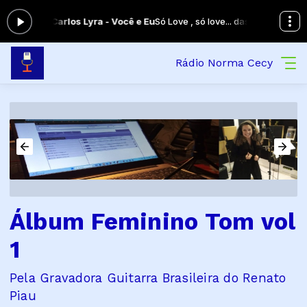
gora: Carlos Lyra - Você e Eu
Só Love , só love... das 00:00 às 00:00 -
Rádio Norma Cecy
Álbum Feminino Tom vol
1
Pela Gravadora Guitarra Brasileira do Renato
Piau