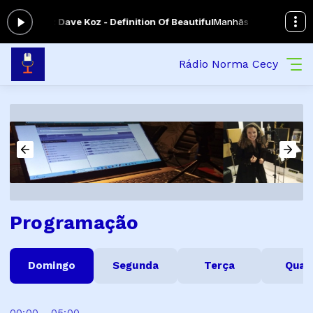
ndo agora: Dave Koz - Definition Of Beautiful
Manhãs Tranquilas das 
Rádio Norma Cecy
Programação
Domingo
Segunda
Terça
Quar